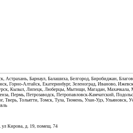
ск, Астрахань, Барнаул, Балашиха, Белгород, Биробиджан, Благо
ск, Горно-Алтайск, Екатеринбург, Зеленоград, Иваново, Ижевск
 Курск, Кызыл, Липецк, Люберцы, Мытищи, Магадан, Махачкала
нза, Пермь, Петрозаводск, Петропавловск-Камчатский, Подольск,
г, Тверь, Тольятти, Томск, Тула, Тюмень, Улан-Удэ, Ульяновск,
авль
ул Кирова, д. 19, помещ. 74